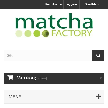
Kontakta oss
Logga in
Swedish
Varukorg
(Tom)
MENY