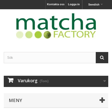
Kontakta oss
Logga in
Swedish
Varukorg
(Tom)
MENY