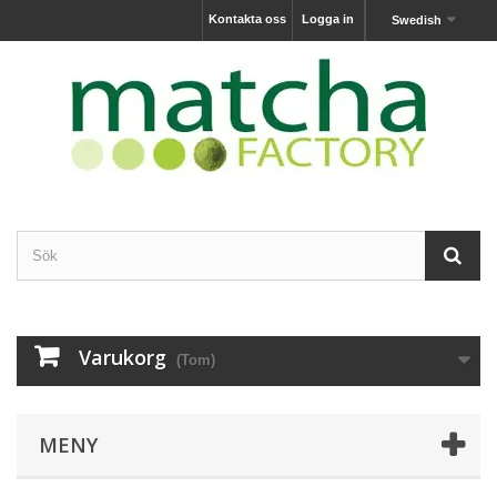
Kontakta oss
Logga in
Swedish
Varukorg
(Tom)
MENY