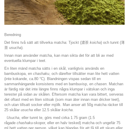
Beredning
Det finns två sätt att tillverka matcha: Tjockt (濃茶
koicha
) och tunnt (薄
茶
usucha
).
Innan man använder matcha, kan man sikta det för att bli av med
eventuella klumpar i teet.
En liten mänd matcha sätts i en skål, vanligtvis används en
bambuskopa, en
chashaku
, och därefter tillsätter man lite hett vatten
(inte kokande, ca.80 °C). Blandningen vispas sedan till en
sammanhängande konsistens med en bambuvisp, en
chasen
. Matchan
är färdig när det inte längre finns några klumpar i vätskan och inga
terester på sidan av skålen. Eftersom matcha kan vara bittert, serveras
det oftast med en liten sötsak (som man äter innan man dricker teet),
och utan tillsatt socker eller mjölk. Man anser att 50g matcha räcker till
25 skålar
usucha
eller 12.5 skålar
koicha
.
Usucha
, eller tunnt te, görs med cirka 1.75 gram (1.5
rågade
chashaku
-skopor, eller en halv tesked) matcha och ungefär 75
ml hett vatten per person, vilket kan blandas för att få till ett skum eller