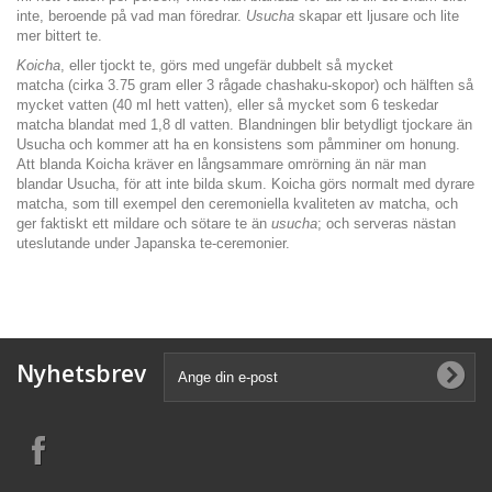
inte, beroende på vad man föredrar.
Usucha
skapar ett ljusare och lite
mer bittert te.
Koicha
, eller tjockt te, görs med ungefär dubbelt så mycket
matcha (cirka 3.75 gram eller 3 rågade chashaku-skopor) och hälften så
mycket vatten (40 ml hett vatten), eller så mycket som 6 teskedar
matcha blandat med 1,8 dl vatten. Blandningen blir betydligt tjockare än
Usucha och kommer att ha en konsistens som påmminer om honung.
Att blanda Koicha kräver en långsammare omrörning än när man
blandar Usucha, för att inte bilda skum. Koicha görs normalt med dyrare
matcha, som till exempel den ceremoniella kvaliteten av matcha, och
ger faktiskt ett mildare och sötare te än
usucha
; och serveras nästan
uteslutande under Japanska te-ceremonier.
Nyhetsbrev