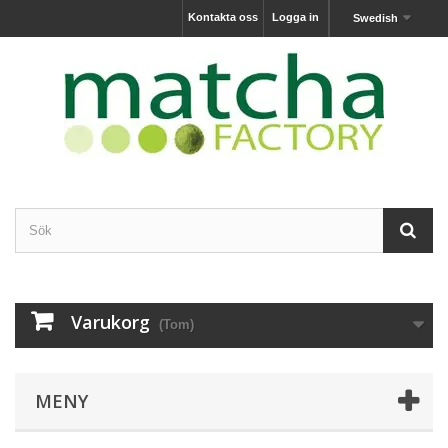
Kontakta oss
Logga in
Swedish
Varukorg
(Tom)
MENY