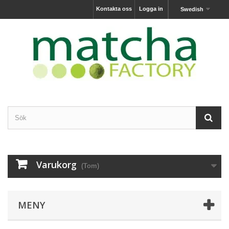
Kontakta oss
Logga in
Swedish
Varukorg
(Tom)
MENY