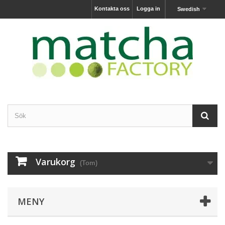
Kontakta oss
Logga in
Swedish
Varukorg
(Tom)
MENY