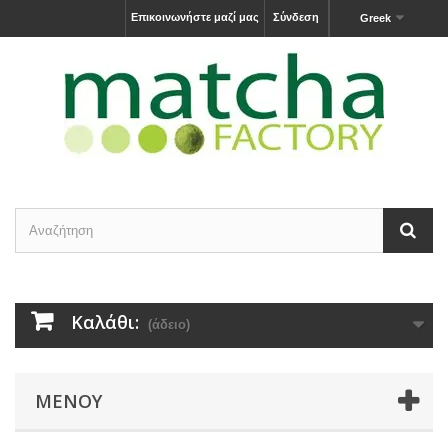
Επικοινωνήστε μαζί μας
Σύνδεση
Greek
Καλάθι:
(άδειο)
ΜΕΝΟΎ