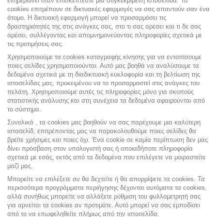
ενημερώνει όταν επισκέπτεστε μια συγκεκριμένη ιστοσελίδα. Τα
cookies επιτρέπουν σε δικτυακές εφαρμογές να σας απαντούν σαν ένα
άτομο. Η δικτυακή εφαρμογή μπορεί να προσαρμόσει τις
δραστηριότητές της στις ανάγκες σας, στο τι σας αρέσει και τι δε σας
αρέσει, συλλέγοντας και απομνημονεύοντας πληροφορίες σχετικά με
τις προτιμήσεις σας.
Χρησιμοποιούμε τα cookies καταγραφής κίνησης για να εντοπίσουμε
ποιες σελίδες χρησιμοποιούνται. Αυτό μας βοηθά να αναλύσουμε τα
δεδομένα σχετικά με τη διαδικτυακή κυκλοφορία και τη βελτίωση της
ιστοσελίδας μας, προκειμένου να το προσαρμοστεί στις ανάγκες του
πελάτη. Χρησιμοποιούμε αυτές τις πληροφορίες μόνο για σκοπούς
στατιστικής ανάλυσης και στη συνέχεια τα δεδομένα αφαιρούνται από
το σύστημα.
Συνολικά , τα cookies μας βοηθούν να σας παρέχουμε μια καλύτερη
ιστοσελίδ, επιτρέποντας μας να παρακολουθούμε ποιες σελίδες θα
βρείτε χρήσιμες και ποιες όχι. Ένα cookie σε καμία περίπτωση δεν μας
δίνει πρόσβαση στον υπολογιστή σας ή οποιαδήποτε πληροφορία
σχετικά με εσάς, εκτός από τα δεδομένα που επιλέγετε να μοιραστείτε
μαζί μας.
Μπορείτε να επιλέξετε αν θα δεχτείτε ή θα απορρίψετε τα cookies. Τα
περισσότερα προγράμματα περιήγησης δέχονται αυτόματα τα cookies,
αλλά συνήθως μπορείτε να αλλάξετε ρύθμιση του φυλλομετρητή σας
για αρνείται τα cookies αν προτιμάτε. Αυτό μπορεί να σας εμποδίσει
από το να επωφεληθείτε πλήρως από την ιστοσελίδα.