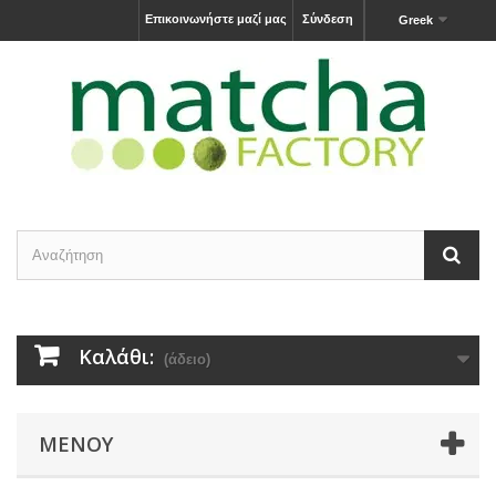
Επικοινωνήστε μαζί μας
Σύνδεση
Greek
Καλάθι:
(άδειο)
ΜΕΝΟΎ