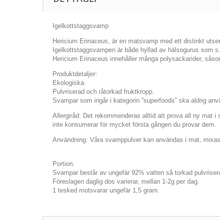
Igelkottstaggsvamp
Hericium Erinaceus, är en matsvamp med ett distinkt utse
Igelkottstaggsvampen är både hyllad av hälsogurus som s.k
Hericium Erinaceus innehåller många polysackarider, såsom 
Produktdetaljer:
Ekologiska.
Pulvriserad och råtorkad fruktkropp.
Svampar som ingår i kategorin ”superfoods” ska aldrig anvä
Allergiråd: Det rekommenderas alltid att prova all ny mat i
inte konsumerar för mycket första gången du provar dem.
Användning: Våra svamppulver kan användas i mat, mixas i en
Portion:
Svampar består av ungefär 92% vatten så torkad pulvrisera
Föreslagen daglig dos varierar, mellan 1-2g per dag.
1 tesked motsvarar ungefär 1,5 gram.