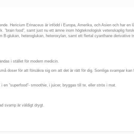
ende. Hericium Erinaceus är infödd i Europa, Amerika, och Asien och har en 
. ”brain food”, samt just nu ett ämne inom högteknologisk vetenskaplig forsk
B-glukan, heteroglukan, heteroxylan, samt ett flertal cyanthane derivative t
ndas i stället för modern medicin.
 små doser för att försäkra sig om att det är rätt för dig. Somliga svampar kan
 ”superfood”- smoothie, i juicer, bryggas till te, eller strös i mat.
d svamp är väldigt drygt.