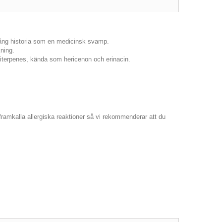
lång historia som en medicinsk svamp.
ning.
riterpenes, kända som hericenon och erinacin.
 framkalla allergiska reaktioner så vi rekommenderar att du