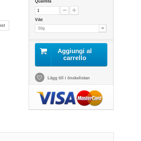
Quantità
Vikt
est
50g
Aggiungi al
carrello
Lägg till i önskelistan