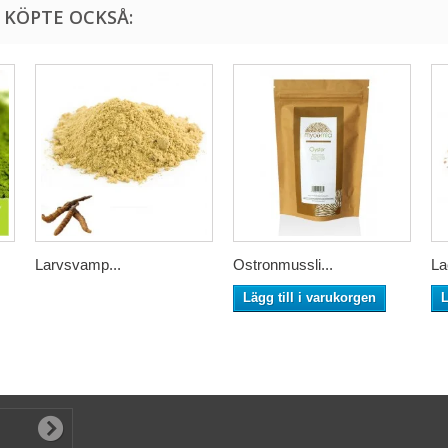
KÖPTE OCKSÅ:
Larvsvamp...
Ostronmussli...
La
Lägg till i varukorgen
L