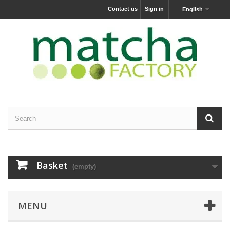
Contact us
Sign in
English
Basket
(empty)
MENU