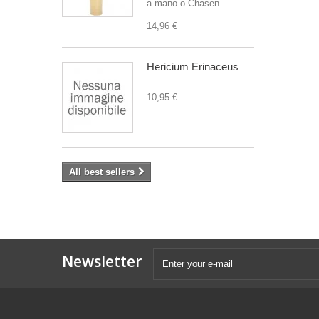
a mano o Chasen.
14,96 €
Hericium Erinaceus
10,95 €
All best sellers
Newsletter