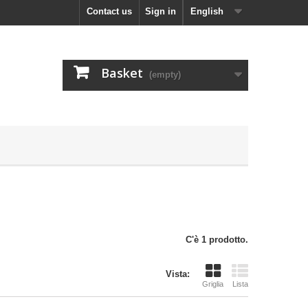
Contact us
Sign in
English
Basket
(empty)
C'è 1 prodotto.
Vista:
Griglia
Lista