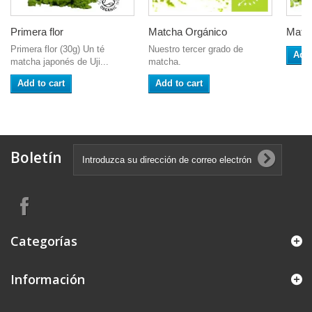
Primera flor
Matcha Orgánico
Match
Primera flor (30g) Un té
Nuestro tercer grado de
Add 
matcha japonés de Uji...
matcha.
Add to cart
Add to cart
Boletín
Categorías
Información