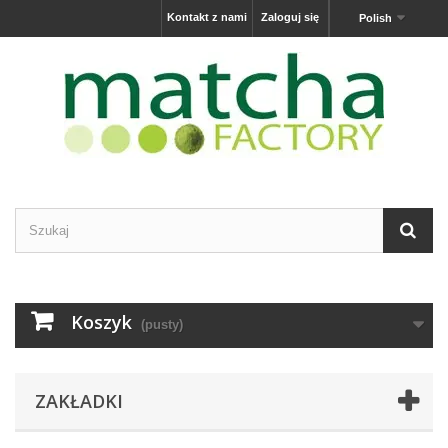
Kontakt z nami
Zaloguj się
Polish
Koszyk
(pusty)
ZAKŁADKI