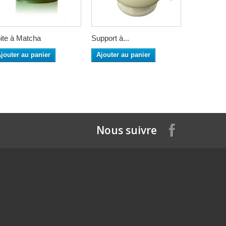
ite à Matcha
Support à...
Perles de..
jouter au panier
Ajouter au panier
Ajouter a
Nous suivre