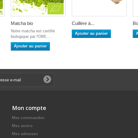
Matcha bio
Cuillère à...
Bo
Notre matcha est certifié
Ajouter au panier
A
biologique par l'OMI,...
Ajouter au panier
Mon compte
Mes commandes
Mes avoirs
Mes adresses