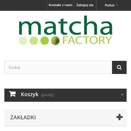
Kontakt z nami
Zaloguj się
Polish
Koszyk
(pusty)
ZAKŁADKI