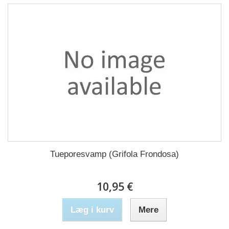
Tueporesvamp (Grifola Frondosa)
10,95 €
Læg i kurv
Mere