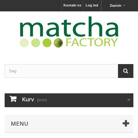
Kontakt os
Log ind
Danish
Kurv
(tom)
MENU