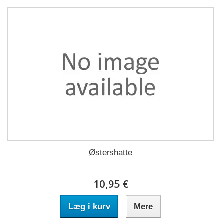
Østershatte
10,95 €
Læg i kurv
Mere