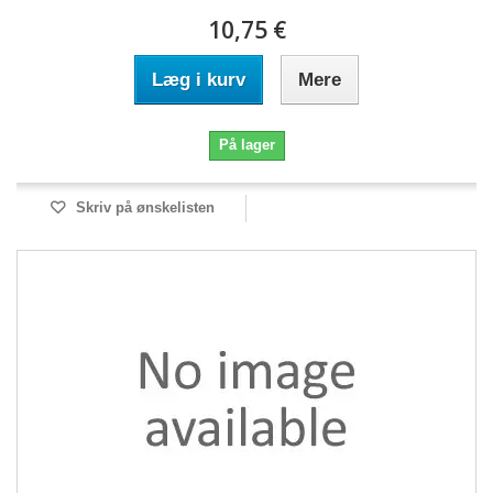
10,75 €
Læg i kurv
Mere
På lager
Skriv på ønskelisten