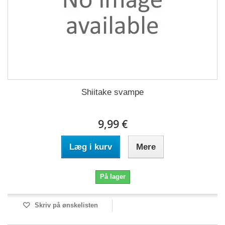
Shiitake svampe
9,99 €
Læg i kurv
Mere
På lager
Skriv på ønskelisten