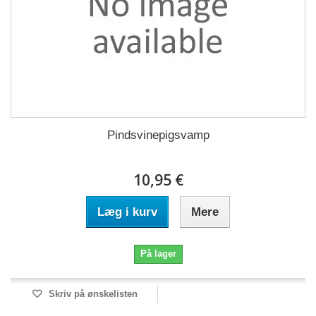
Pindsvinepigsvamp
10,95 €
Læg i kurv
Mere
På lager
Skriv på ønskelisten