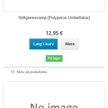
Stilkporesvamp (Polyporus Umbellatus)
12,95 €
Læg i kurv
Mere
På lager
Skriv på ønskelisten