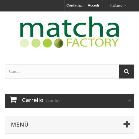
Contattaci
Accedi
Italiano
Carrello
(vuoto)
MENÙ