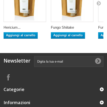
Hericium...
Fungo Shiitake
Fungo
Aggiungi al carrello
Aggiungi al carrello
Aggi
Newsletter
Categorie
Informazioni