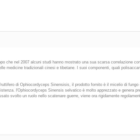
po che nel 2007 alcuni studi hanno mostrato una sua scarsa correlazione con
lle medicine tradizionali cinesi e tibetane. I suoi componenti, quali polisacc
ttifero di Ophiocordyceps Sinensisis, il prodotto fornito è il micelio di fungo
stenza. l'Ophiocordyceps Sinensis selvatico è molto apprezzato e genera prezzi 
assato svolto un ruolo nello scatenare guerre, viene ora rigidamente regolamen