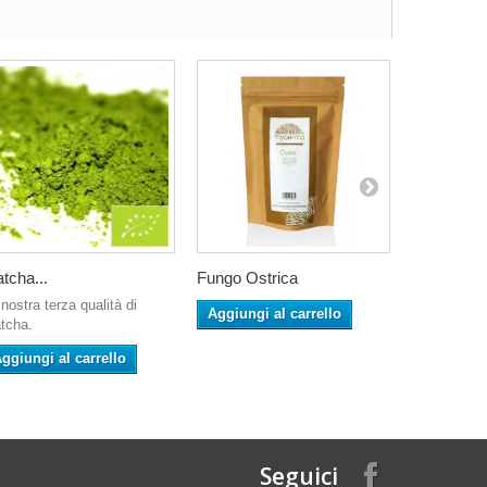
tcha...
Fungo Ostrica
Fungo Shi
nostra terza qualità di
Aggiungi al carrello
Aggiungi 
tcha.
ggiungi al carrello
Seguici