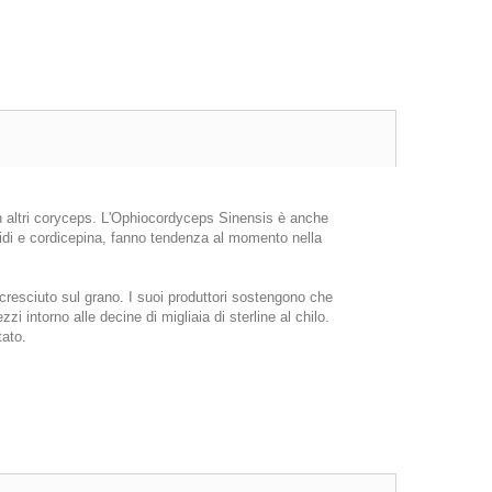
 altri coryceps. L'Ophiocordyceps Sinensis è anche
aridi e cordicepina, fanno tendenza al momento nella
 cresciuto sul grano. I suoi produttori sostengono che
intorno alle decine di migliaia di sterline al chilo.
tato.