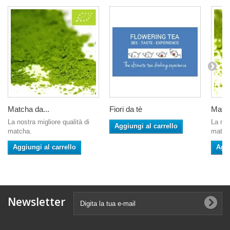
Matcha da...
Fiori da tè
Match
La nostra migliore qualità di
La nos
Aggiungi al carrello
matcha.
match
Aggiungi al carrello
Aggi
Newsletter