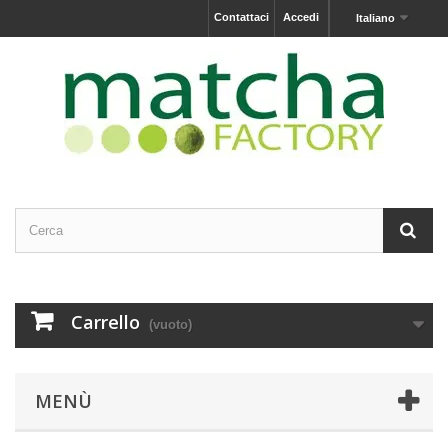
Contattaci
Accedi
Italiano
Carrello
(vuoto)
MENÙ