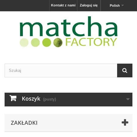
Kontakt z nami
Zaloguj się
Polish
Koszyk
(pusty)
ZAKŁADKI