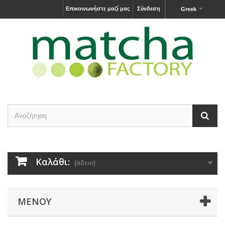
Επικοινωνήστε μαζί μας
Σύνδεση
Greek
Καλάθι:
(άδειο)
ΜΕΝΟΎ