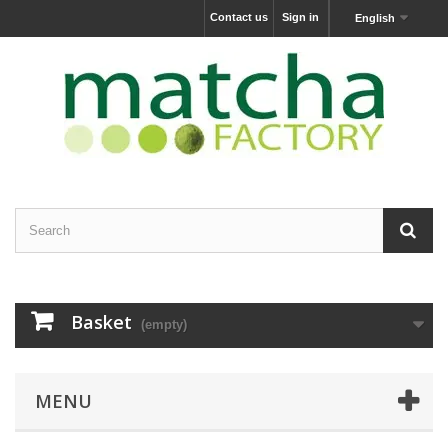
Contact us
Sign in
English
Basket
(empty)
MENU