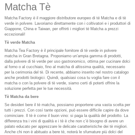
Matcha Tè
Matcha Factory è il maggiore distributore europeo di té Matcha e di tè
verde in polvere. Lavoriamo direttamente con i coltivatori e i produttori di
Giappone, China e Taiwan, per offrirti i migliori tè Matcha a prezzi
eccezionali!
Tè verde Matcha
Matcha Tea Factory è il principale fornitore di tè verde in polvere
matcha in Gran Bretagna. Proponiamo un’ampia gamma di prodotti,
dalla polvere di tè verde per uso gastronomico, ottima per cucinare dolci
al forno o al cucchiaio, fino al matcha di altissima qualità, necessario
per la cerimonia del tè. Di recente, abbiamo inserito nel nostro catalogo
anche prodotti biologici. Quindi, qualsiasi cosa tu voglia fare con il
matcha o con la polvere di tè verde, siamo certi di poterti offrire la
soluzione perfetta per le tue necessità.
Tè Matcha da bere
Se desideri bere il tè matcha, possiamo proportene una vasta scelta per
tutti i prezzi. Con così tante opzioni, può essere difficile capire da dove
cominciare. Il tè è come il buon vino: si paga la qualità del prodotto. La
differenza tra i vini di qualità e i tè è che non c’è bisogno di avere un
palato educato per apprezzare le delicate caratteristiche dei tè migliori.
Anche chi non è abituato a bere tè, noterà le sfumature più dolci del