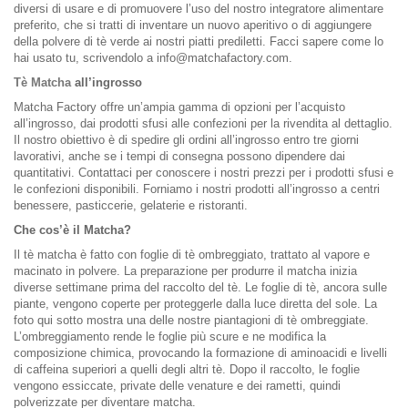
diversi di usare e di promuovere l’uso del nostro integratore alimentare
preferito, che si tratti di inventare un nuovo aperitivo o di aggiungere
della polvere di tè verde ai nostri piatti prediletti. Facci sapere come lo
hai usato tu, scrivendolo a info@matchafactory.com.
Tè Matcha
all’ingrosso
Matcha Factory offre un’ampia gamma di opzioni per l’acquisto
all’ingrosso, dai prodotti sfusi alle confezioni per la rivendita al dettaglio.
Il nostro obiettivo è di spedire gli ordini all’ingrosso entro tre giorni
lavorativi, anche se i tempi di consegna possono dipendere dai
quantitativi. Contattaci per conoscere i nostri prezzi per i prodotti sfusi e
le confezioni disponibili. Forniamo i nostri prodotti all’ingrosso a centri
benessere, pasticcerie, gelaterie e ristoranti.
Che cos’è il Matcha?
Il tè matcha è fatto con foglie di tè ombreggiato, trattato al vapore e
macinato in polvere. La preparazione per produrre il matcha inizia
diverse settimane prima del raccolto del tè. Le foglie di tè, ancora sulle
piante, vengono coperte per proteggerle dalla luce diretta del sole. La
foto qui sotto mostra una delle nostre piantagioni di tè ombreggiate.
L’ombreggiamento rende le foglie più scure e ne modifica la
composizione chimica, provocando la formazione di aminoacidi e livelli
di caffeina superiori a quelli degli altri tè. Dopo il raccolto, le foglie
vengono essiccate, private delle venature e dei rametti, quindi
polverizzate per diventare matcha.