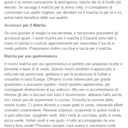
gusto e la minore sensazione di astringenza, tipiche dei tè di livello più
elevato. Se assaggi il matcha per la prima volta, ti consigliamo di
cominciare con quello migliore, per decidere se il matcha fa per te e se
potrai trarre beneficio dalle sue qualità.
Accessori
per il Matcha
Se vuoi gustare al meglio la tua bevanda, è necessario possedere gli
accessori giusti. I nostri frustini per il matcha (i Chasen) sono fatti a
mano in bambù e costruiti appositamente per mescolare il tuo tè in
modo perfetto. Proponiamo inoltre cucchiai e tazze per il matcha.
Matcha
per uso gastronomico
Il nostro matcha per uso gastronomico è perfetto per preparare ricette e
bevande a base di tè verde. Questo nostro prodotto è apprezzato e
utilizzato da pasticcerie, gelaterie e per la produzione di frullati e
smoothie in tutta Europa. Offriamo sconti interessanti per grandi
quantitativi e possiamo spedire i nostri prodotti rapidamente, per
consegnarli direttamente al tuo indirizzo. Ma non ci accontentiamo di
rifornire gli altri e lasciare loro tutto il divertimento: abbiamo fatto anche
noi i nostri piccoli esperimenti in cucina. Consulta la sezione delle
nostre ricette. Ci siamo divertiti a creare piatti in verde, ottenendo effetti
cromatici sorprendenti. Resterai sorpreso, scoprendo in quanti modi lo
si può utilizzare: spaghetti verdi, dolci verdi al cucchiaio, pollo in verde,
pizza verde, frullati verdi a vari gusti, il tutto accompagnato da una
fresca birra verde! Proviamo sempre cose nuove e cerchiamo modi