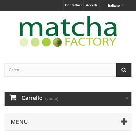
Contattaci
Accedi
Italiano
Carrello
(vuoto)
MENÙ