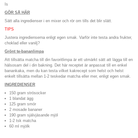
Is
GÖR SÅ HÄR
Sätt alla ingredienser i en mixer och rör om tills det blir slätt.
TIPS
Justera ingredienserna enligt egen smak. Varför inte testa andra frukter,
choklad eller vanilj?
Grönt te-bananlimpa
Att tillsätta matcha till din favoritlimpa är ett utmärkt sätt att lägga till en
hälsosam del i din bakning. Det här receptet är anpassat till en enkel
banankaka, men du kan testa vilket kakrecept som helst och helst
enkelt tillsätta mellan 1-2 teskedar matcha eller mer, enligt egen smak.
INGREDIENSER
150 gram strösocker
1 blandat ägg
125 gram smör
2 mosade bananer
190 gram självjäsande mjöl
1-2 tsk matcha
60 ml mjölk