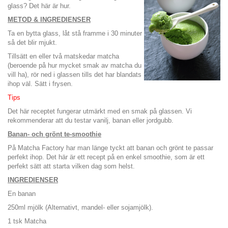
glass? Det här är hur.
METOD & INGREDIENSER
Ta en bytta glass, låt stå framme i 30 minuter
så det blir mjukt.
Tillsätt en eller två matskedar matcha
(beroende på hur mycket smak av matcha du
vill ha), rör ned i glassen tills det har blandats
ihop väl. Sätt i frysen.
Tips
Det här receptet fungerar utmärkt med en smak på glassen. Vi
rekommenderar att du testar vanilj, banan eller jordgubb.
Banan- och grönt te-smoothie
På Matcha Factory har man länge tyckt att banan och grönt te passar
perfekt ihop. Det här är ett recept på en enkel smoothie, som är ett
perfekt sätt att starta vilken dag som helst.
INGREDIENSER
En banan
250ml mjölk (Alternativt, mandel- eller sojamjölk).
1 tsk Matcha