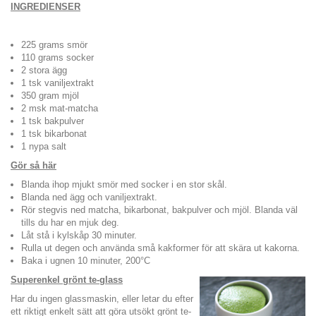
INGREDIENSER
225 grams smör
110 grams socker
2 stora ägg
1 tsk vaniljextrakt
350 gram mjöl
2 msk mat-matcha
1 tsk bakpulver
1 tsk bikarbonat
1 nypa salt
Gör så här
Blanda ihop mjukt smör med socker i en stor skål.
Blanda ned ägg och vaniljextrakt.
Rör stegvis ned matcha, bikarbonat, bakpulver och mjöl. Blanda väl
tills du har en mjuk deg.
Låt stå i kylskåp 30 minuter.
Rulla ut degen och använda små kakformer för att skära ut kakorna.
Baka i ugnen 10 minuter, 200°C
Superenkel grönt te-glass
Har du ingen glassmaskin, eller letar du efter
ett riktigt enkelt sätt att göra utsökt grönt te-