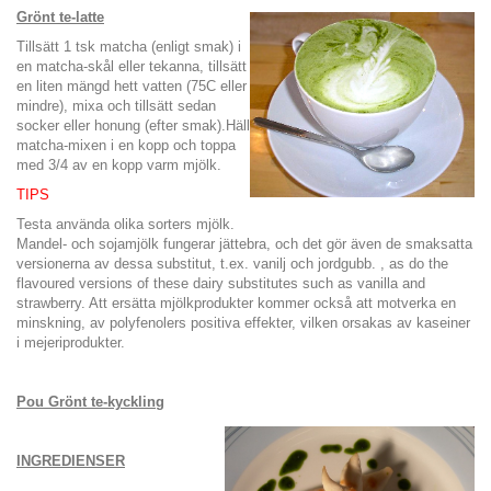
Grönt te-latte
Tillsätt 1 tsk matcha (enligt smak) i
en matcha-skål eller tekanna, tillsätt
en liten mängd hett vatten (75C eller
mindre), mixa och tillsätt sedan
socker eller honung (efter smak).Häll
matcha-mixen i en kopp och toppa
med 3/4 av en kopp varm mjölk.
TIPS
Testa använda olika sorters mjölk.
Mandel- och sojamjölk fungerar jättebra, och det gör även de smaksatta
versionerna av dessa substitut, t.ex. vanilj och jordgubb. , as do the
flavoured versions of these dairy substitutes such as vanilla and
strawberry. Att ersätta mjölkprodukter kommer också att motverka en
minskning, av polyfenolers positiva effekter, vilken orsakas av kaseiner
i mejeriprodukter.
Pou
Grönt te-kyckling
INGREDIENSER