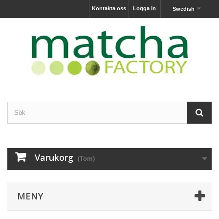
Kontakta oss
Logga in
Swedish
Varukorg
(Tom)
MENY