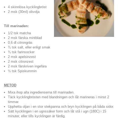
4 skinnlösa kycklingbröst
2 msk (30ml) olivolja
Till marinaden:
1/2 tsk matcha
2 msk färska mintblad
0,6 dl citrongräs
¾ tsk salt, eller enligt smak
¾ tsk farinsocker
2 msk apelsinzest
2 msk citronzest
2 msk färskriven ingefära
½ tsk Spiskummin
METOD
Mixa ihop alla ingredienserna till marinaden.
Täck kycklingbrösten med blandningen och låt marineras i minst 2
timmar.
Upphetta oljan i en stor stekpanna och bryn kycklingen på båda sidor.
Sätt kycklingen i en ugnssäker form och låt stå i ugn (180C) i 15
minuter, eller tills kycklingen är färdig.