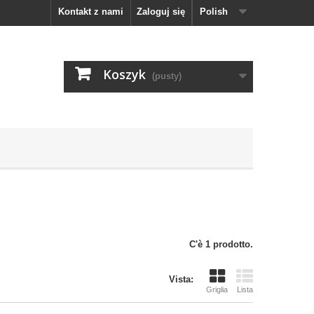
Kontakt z nami
Zaloguj się
Polish
Koszyk
(pusty)
C'è 1 prodotto.
Vista:
Griglia
Lista