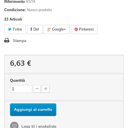
Riferimento
ASTA
Condizione:
Nuovo prodotto
23
Articoli
Tvitre
Del
Google+
Pinterest
Stampa
6,63 €
Quantità
Aggiungi al carrello
Legg til i ønskeliste