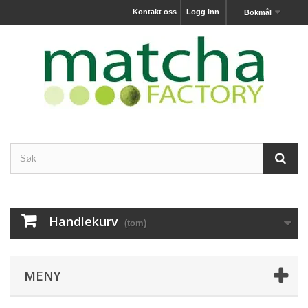
Kontakt oss
Logg inn
Bokmål
Handlekurv
(tom)
MENY