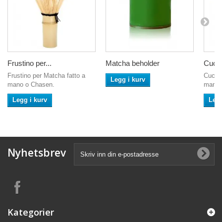
Frustino per...
Matcha beholder
Cucch
Frustino per Matcha fatto a
Cucchi
Legg i kurv
mano o Chasen.
mano 
Legg i kurv
Legg
Nyhetsbrev
Kategorier