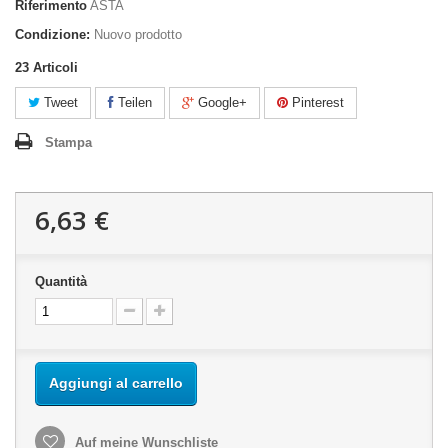
Riferimento
ASTA
Condizione:
Nuovo prodotto
23
Articoli
Tweet
Teilen
Google+
Pinterest
Stampa
6,63 €
Quantità
Aggiungi al carrello
Auf meine Wunschliste