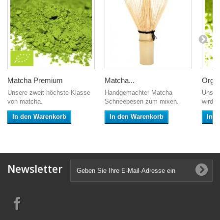
Matcha Premium
Matcha...
Organ
Unsere zweit-höchste Klasse
Handgemachter Matcha
Unsere
von matcha.
Schneebesen zum mixen.
wird s
In den Warenkorb
In den Warenkorb
In 
Newsletter