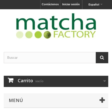
Contáctenos
Iniciar sesión
Español
Carrito
vacío
MENÚ