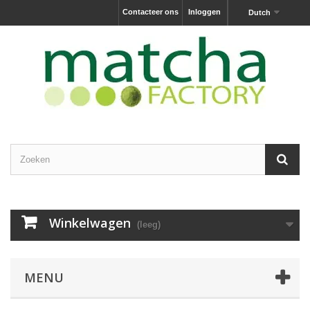
Contacteer ons
Inloggen
Dutch
Winkelwagen
(leeg)
MENU