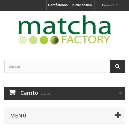
Contáctenos
Iniciar sesión
Español
Carrito
vacío
MENÚ