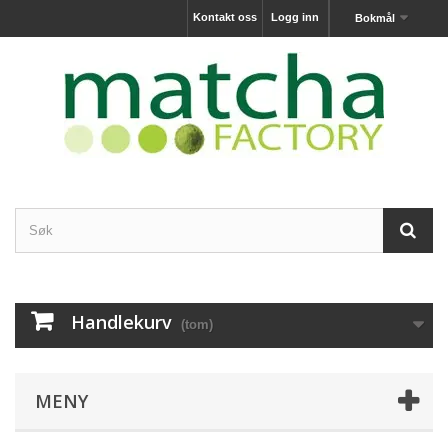
Kontakt oss
Logg inn
Bokmål
Handlekurv
(tom)
MENY