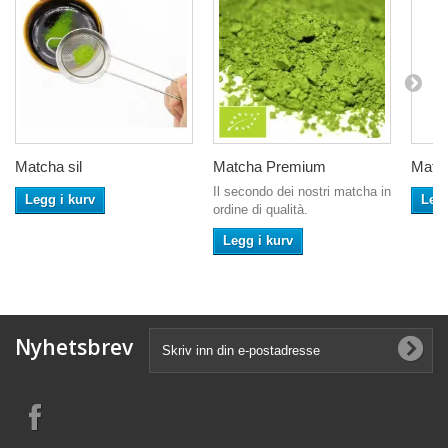
Matcha sil
Matcha Premium
Match
Il secondo dei nostri matcha in
Legg i kurv
Legg
ordine di qualità.
Legg i kurv
Nyhetsbrev