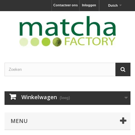
Contacteer ons
Inloggen
Dutch
Winkelwagen
(leeg)
MENU