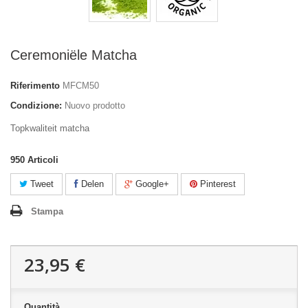
Ceremoniële Matcha
Riferimento
MFCM50
Condizione:
Nuovo prodotto
Topkwaliteit matcha
950
Articoli
Tweet
Delen
Google+
Pinterest
Stampa
23,95 €
Quantità