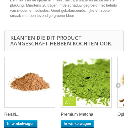
Een mix van de fijnste en meest delicate bladeren uit de eerste
plukking. Minstens 20 dagen in de schaduw gegroeid met behulp
van moderne methodes. Goed gebalanceerde, rijke en zoete
smaak met een levendige groene kleur.
KLANTEN DIE DIT PRODUCT
AANGESCHAFT HEBBEN KOCHTEN OOK...
Reishi...
Premium Matcha
Ophio
In winkelwagen
In winkelwagen