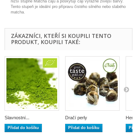
nižší stupně Matcha čajů a poskytují čaji výrazně živější barvy.
Tento stupeň je ideální pro přípravu čistého silného nebo slabého
matcha.
ZÁKAZNÍCI, KTEŘÍ SI KOUPILI TENTO
PRODUKT, KOUPILI TAKÉ:
Slavnostní...
Dračí perly
Heric
Přidat do košíku
Přidat do košíku
Přid