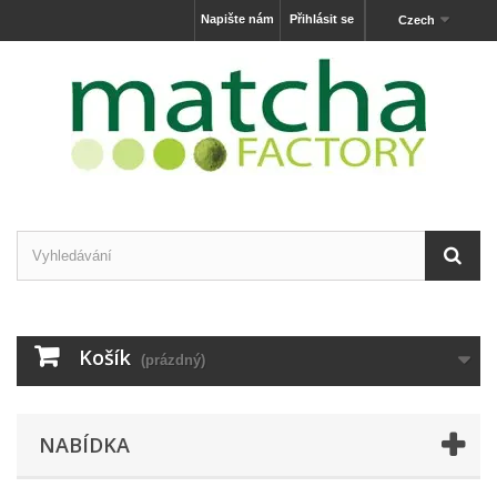
Napište nám
Přihlásit se
Czech
Košík
(prázdný)
NABÍDKA