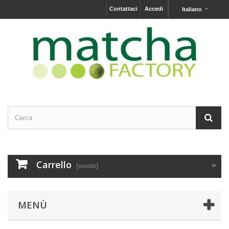
Contattaci
Accedi
Italiano
Carrello
(vuoto)
MENÙ