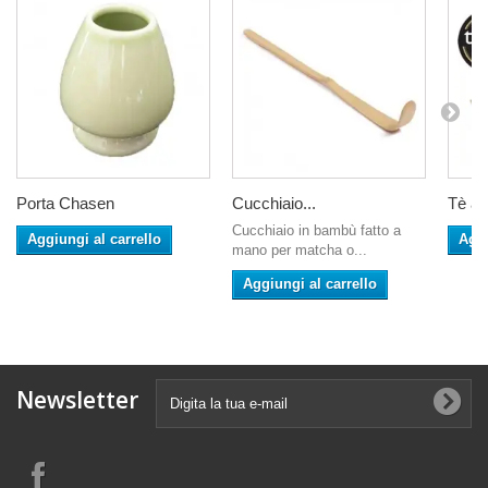
Porta Chasen
Cucchiaio...
Tè al.
Cucchiaio in bambù fatto a
Aggiungi al carrello
Aggi
mano per matcha o...
Aggiungi al carrello
Newsletter