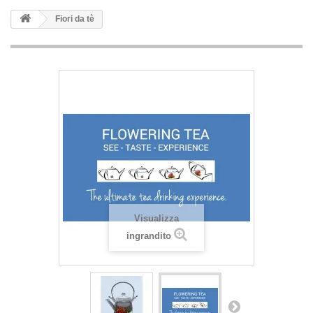
Fiori da tè
Visualizza
ingrandito