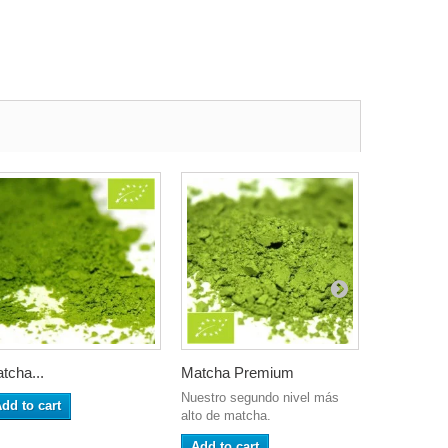
tcha...
Matcha Premium
Hongo Rei
Nuestro segundo nivel más
dd to cart
Add to ca
alto de matcha.
Add to cart