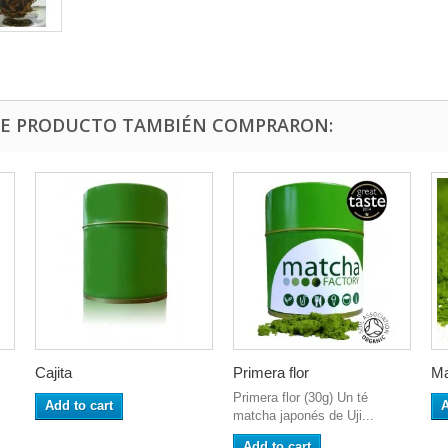
STE PRODUCTO TAMBIÉN COMPRARON:
Cajita
Primera flor
Ma
Primera flor (30g) Un té
Add to cart
A
matcha japonés de Uji...
Add to cart