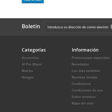
Boletín
Categorías
Información
Accesorios
Promociones especiales
Al Por Mayor
Novedades
Matcha
Los más vendidos
Hongos
Nuestras tiendas
Contáctenos
Condiciones de uso
Sobre nosotros
Mapa del sitio