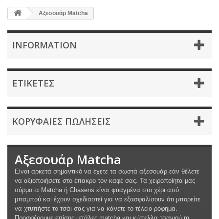
Αξεσουάρ Μatcha
INFORMATION
ΕΤΙΚΈΤΕΣ
ΚΟΡΥΦΑΊΕΣ ΠΩΛΉΣΕΙΣ
Αξεσουάρ Μatcha
Είναι αρκετά σημαντικό να έχετε τα σωστά αξεσουάρ εάν θέλετε
να αξιοποιήσετε στο έπακρο τον καφέ σας. Τα χειροποίητα μας
σύρματα Matcha ή Chasens είναι φτιαγμένα στο χέρι από
μπαμπού και έχουν σχεδιαστεί για να εξασφαλίσουν ότι μπορείτε
να χτυπήστε το τσάι σας για να κάνετε το τέλειο ρόφημα.
Προσφέρουμε επίσης μπάλες matcha και κύπελλα τσαγιού m...