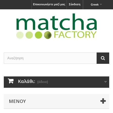
Επικοινωνήστε μαζί μας
Σύνδεση
Greek
Καλάθι:
(άδειο)
ΜΕΝΟΎ