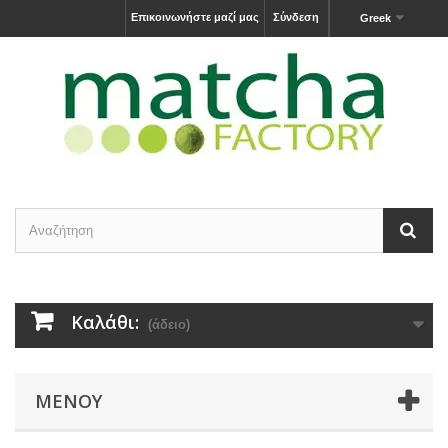
Επικοινωνήστε μαζί μας
Σύνδεση
Greek
Καλάθι:
(άδειο)
ΜΕΝΟΎ