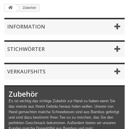
Zubehör
INFORMATION
STICHWÖRTER
VERKAUFSHITS
Zubehör
Es ist wichtig das richtige Zubehör zur Hand zu haben wenn Sie
das meiste aus Ihrem Gebräu heraus holen wollen. Unsere von
Hand gemachten matcha Schneebesen sind aus Bambus gefertigt
und sind dazu bestimmt Ihren Tee so zu mischen, das Sie den
perfekten Geschmack bekommen. Außerdem bieten wir unseren
Kunden matcha Dosierlöffel aus Bambus und matc...