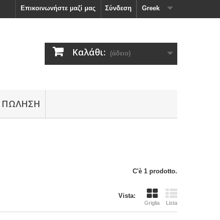
Επικοινωνήστε μαζί μας
Σύνδεση
Greek
Καλάθι:
(άδειο)
 ΠΏΛΗΣΗ
C'è 1 prodotto.
Vista:
Griglia
Lista