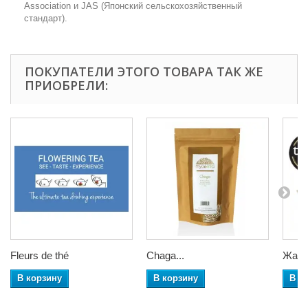
Association и JAS (Японский сельскохозяйственный
стандарт).
ПОКУПАТЕЛИ ЭТОГО ТОВАРА ТАК ЖЕ
ПРИОБРЕЛИ:
Fleurs de thé
Chaga...
Жасм
В корзину
В корзину
В к