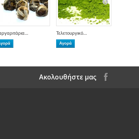
ργαριτάρια...
Τελετουργικό...
Sencha
Αγορά
Αγορά
Αγορά
Aκολουθήστε μας