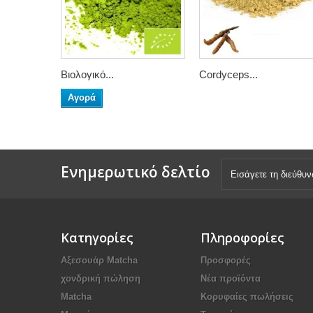
Βιολογικό...
Cordyceps...
Αγορά
Ενημερωτικό δελτίο
Κατηγορίες
Πληροφορίες
Αξεσουάρ Μatcha
Προσφορές
χονδρική πώληση
Νέα προϊόντα
Matcha
Κορυφαίες πωλήσεις