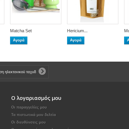
Matcha Set
Hericium...
Μα
Αγορά
Αγορά
Ο λογαριασμός μου
Οι παραγγελίες μου
Τα πιστωτικά μου δελτία
Οι διευθύνσεις μου