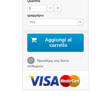
Quantità
γραμμάριο
50g
Aggiungi al
carrello
Προσθήκη στη λίστα
επιθυμιών