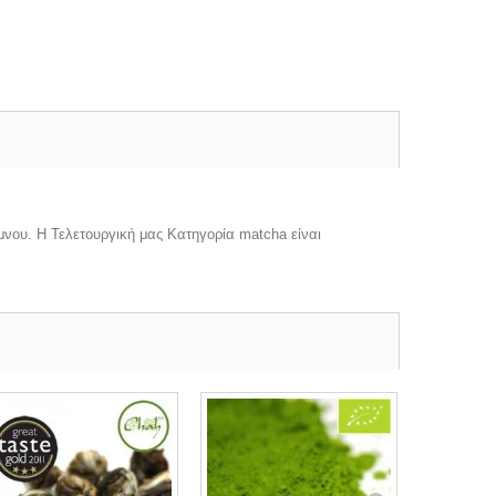
μνου. Η Τελετουργική μας Κατηγορία matcha είναι