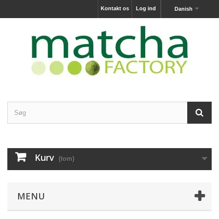
Kontakt os
Log ind
Danish
Kurv
(tom)
MENU