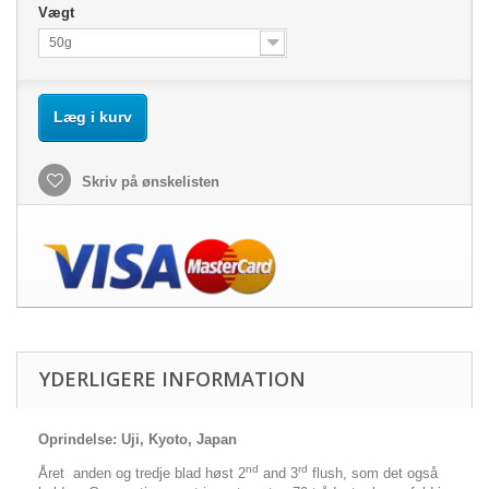
Vægt
50g
Læg i kurv
Skriv på ønskelisten
YDERLIGERE INFORMATION
Oprindelse: Uji, Kyoto, Japan
nd
rd
Året anden og tredje blad høst 2
and 3
flush, som det også