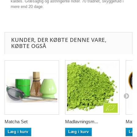
kaldes. Græsagtig og astringente noter. 70 trådnet, skyggefuld i
mere end 20 dage.
KUNDER, DER KØBTE DENNE VARE,
KØBTE OGSÅ
Matcha Set
Madlavningsm...
Match
Læg i kurv
Læg i kurv
Læg 