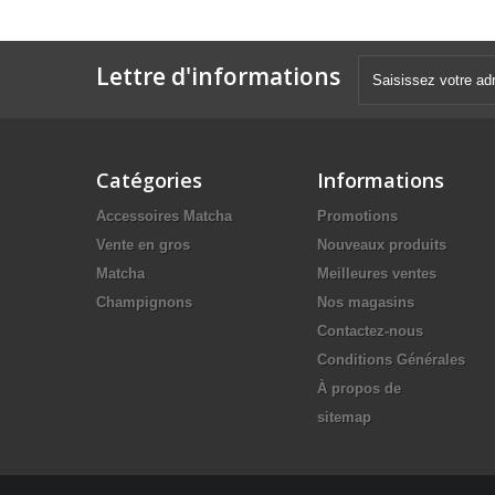
Lettre d'informations
Catégories
Informations
Accessoires Matcha
Promotions
Vente en gros
Nouveaux produits
Matcha
Meilleures ventes
Champignons
Nos magasins
Contactez-nous
Conditions Générales
À propos de
sitemap