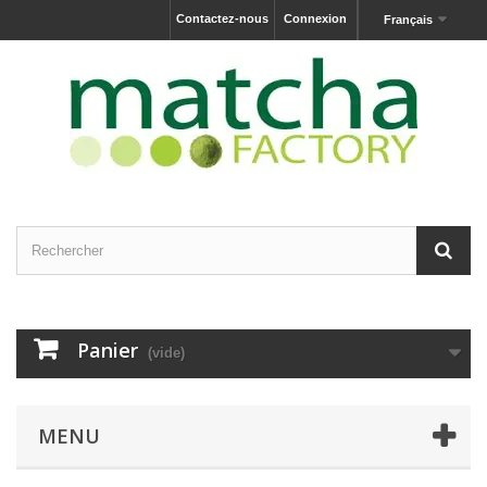
Contactez-nous
Connexion
Français
Panier
(vide)
MENU