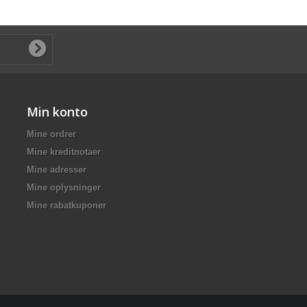
Min konto
Mine ordrer
Mine kreditnotaer
Mine adresser
Mine oplysninger
Mine rabatkuponer