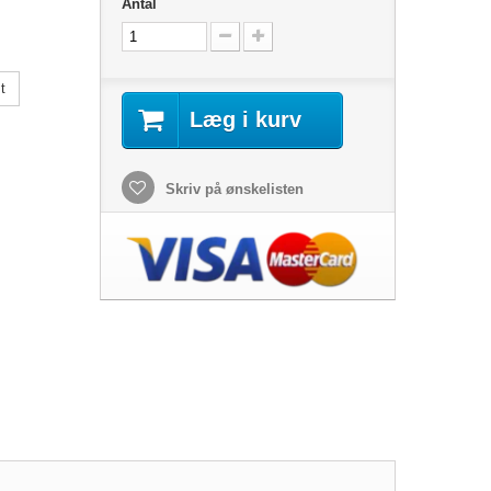
Antal
t
Læg i kurv
Skriv på ønskelisten