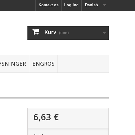
Kontakt os
Log ind
Danish
Kurv
(tom)
YSNINGER
ENGROS
6,63 €