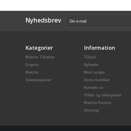
Nyhedsbrev
Kategorier
Information
Matcha Tilbehør
Tilbud
Engros
Nyheder
Matcha
Mest solgte
Svampepulver
Vores butikker
Kontakt os
Vilkår og betingelser
Matcha Factory
Oversigt