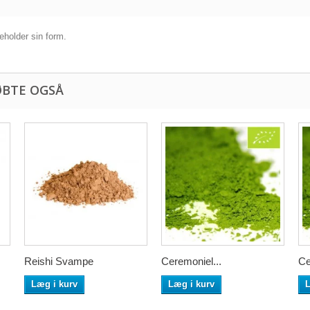
beholder sin form.
ØBTE OGSÅ
Reishi Svampe
Ceremoniel...
Ce
Læg i kurv
Læg i kurv
L