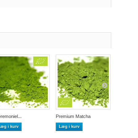
remoniel...
Premium Matcha
Matcha Se
æg i kurv
Læg i kurv
Læg i ku