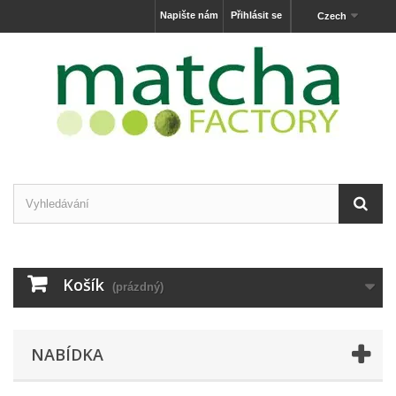
Napište nám
Přihlásit se
Czech
Košík
(prázdný)
NABÍDKA