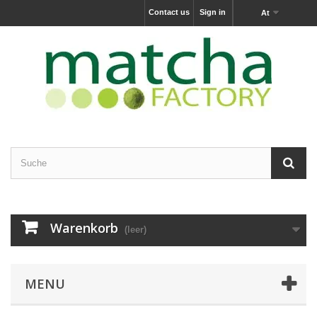
Contact us
Sign in
At
Warenkorb
(leer)
MENU