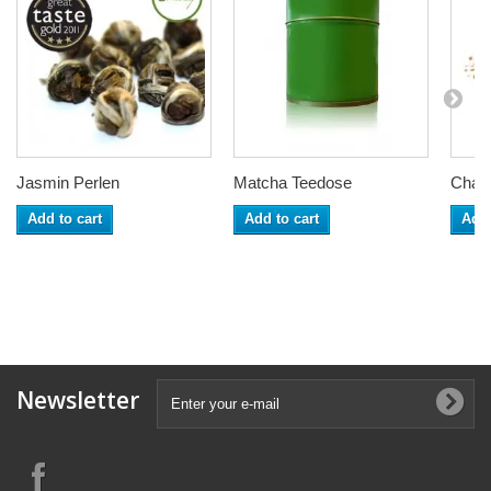
Jasmin Perlen
Matcha Teedose
Champ
Add to cart
Add to cart
Add 
Newsletter