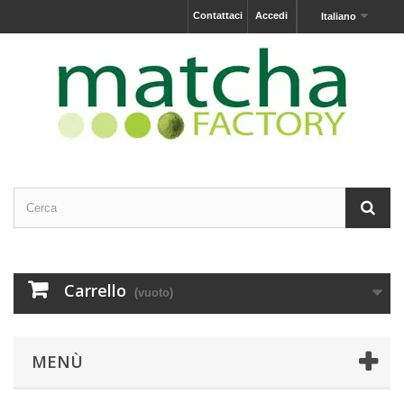
Contattaci
Accedi
Italiano
Carrello
(vuoto)
MENÙ