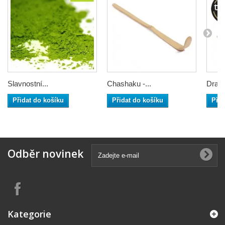
Slavnostní...
Chashaku -...
Dračí
Přidat do košíku
Přidat do košíku
Přid
Odběr novinek
Kategorie