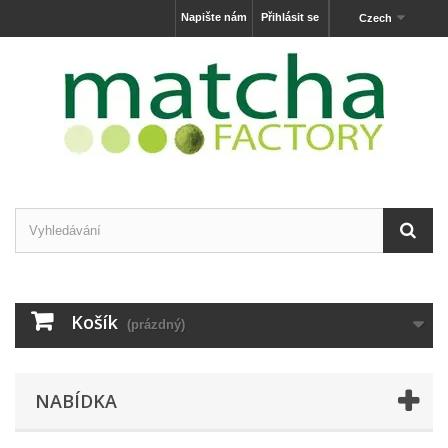
Napište nám
Přihlásit se
Czech
Košík
(prázdný)
NABÍDKA