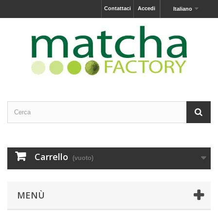
Contattaci
Accedi
Italiano
Carrello
(vuoto)
MENÙ